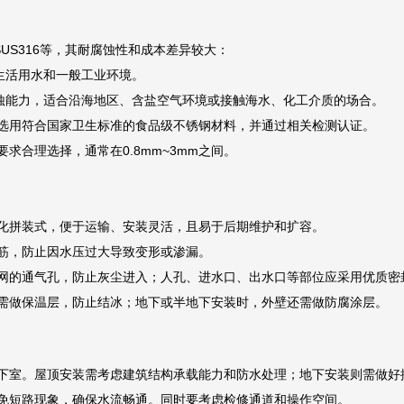
SUS316等，其耐腐蚀性和成本差异较大：
通生活用水和一般工业环境。
腐蚀能力，适合沿海地区、含盐空气环境或接触海水、化工介质的场合。
选用符合国家卫生标准的食品级不锈钢材料，并通过相关检测认证。
求合理选择，通常在0.8mm~3mm之间。
化拼装式，便于运输、安装灵活，且易于后期维护和扩容。
筋，防止因水压过大导致变形或渗漏。
网的通气孔，防止灰尘进入；人孔、进水口、出水口等部位应采用优质密
需做保温层，防止结冰；地下或半地下安装时，外壁还需做防腐涂层。
下室。屋顶安装需考虑建筑结构承载能力和防水处理；地下安装则需做好
免短路现象，确保水流畅通。同时要考虑检修通道和操作空间。