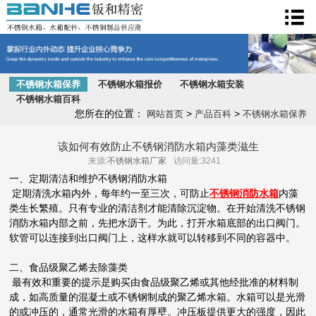
不锈钢水箱
不锈钢水箱保养
不锈钢水箱报价
不锈钢水箱安装
不锈钢水箱百科
您所在的位置：
>
>
网站首页
产品百科
不锈钢水箱保养
该如何有效防止不锈钢消防水箱内藻类滋生
来源:
不锈钢水箱厂家
访问量:3241
一、定期清洁和维护不锈钢消防水箱
定期清洗水箱内外，每年约一至三次，可防止
不锈钢消防水箱
内藻
类生长繁殖。只有专业的清洁剂才能清除沉淀物。在开始清洗不锈钢
消防水箱内部之前，先把水沥干。为此，打开水箱底部的出口阀门。
软管可以连接到出口阀门上，这样水就可以转移到不同的容器中。
二、食品级聚乙烯去除藻类
最有效和重要的提示是购买由食品级聚乙烯或其他经批准的材料制
成，如高质量的混凝土或不锈钢制成的聚乙烯水箱。水箱可以是光滑
的或冲压的，通常光滑的水箱有厚壁。冲压板提供更大的强度，因此