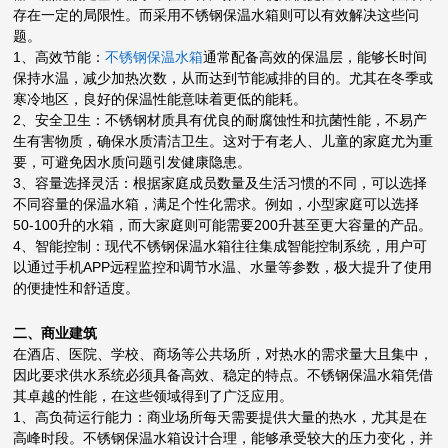
存在一定的局限性。而采用不锈钢保温水箱则可以有效解决这些问
题。
1、高效节能：
不锈钢保温水箱
通常配备高效的保温层，能够长时间
保持水温，减少加热次数，从而达到节能减排的目的。尤其在冬季或
寒冷地区，良好的保温性能意味着更低的能耗。
2、安全卫生：不锈钢材质具有优良的耐腐蚀性和抗菌性能，不易产
生有害物质，确保水质清洁卫生。这对于有老人、儿童的家庭尤为重
要，可避免因水质问题引发健康隐患。
3、容量选择灵活：根据家庭成员数量及生活习惯的不同，可以选择
不同容量的保温水箱，满足个性化需求。例如，小型家庭可以选择
50-100升的水箱，而大家庭则可能需要200升甚至更大容量的产品。
4、智能控制：现代不锈钢保温水箱往往集成智能控制系统，用户可
以通过手机APP远程监控和调节水温、水量等参数，极大提升了使用
的便捷性和舒适度。
二、商业建筑
在酒店、医院、学校、商场等公共场所，对热水的需求量大且集中，
因此要求供水系统必须具备高效、稳定的特点。不锈钢保温水箱凭借
其卓越的性能，在这些领域得到了广泛应用。
1、高负荷运行能力：商业场所每天需要提供大量的热水，尤其是在
高峰时段。不锈钢保温水箱设计合理，能够承受较大的压力变化，并