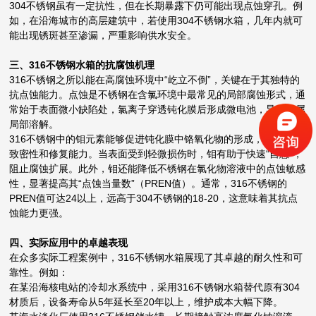
304不锈钢虽有一定抗性，但在长期暴露下仍可能出现点蚀穿孔。例
如，在沿海城市的高层建筑中，若使用304不锈钢水箱，几年内就可
能出现锈斑甚至渗漏，严重影响供水安全。
三、316不锈钢水箱的抗腐蚀机理
316不锈钢之所以能在高腐蚀环境中“屹立不倒”，关键在于其独特的
抗点蚀能力。点蚀是不锈钢在含氯环境中最常见的局部腐蚀形式，通
常始于表面微小缺陷处，氯离子穿透钝化膜后形成微电池，导致金属
局部溶解。
316不锈钢中的钼元素能够促进钝化膜中铬氧化物的形成，并增强其
致密性和修复能力。当表面受到轻微损伤时，钼有助于快速“自愈”，
阻止腐蚀扩展。此外，钼还能降低不锈钢在氯化物溶液中的点蚀敏感
性，显著提高其“点蚀当量数”（PREN值）。通常，316不锈钢的
PREN值可达24以上，远高于304不锈钢的18-20，这意味着其抗点
蚀能力更强。
四、实际应用中的卓越表现
在众多实际工程案例中，316不锈钢水箱展现了其卓越的耐久性和可
靠性。例如：
在某沿海核电站的冷却水系统中，采用316不锈钢水箱替代原有304
材质后，设备寿命从5年延长至20年以上，维护成本大幅下降。