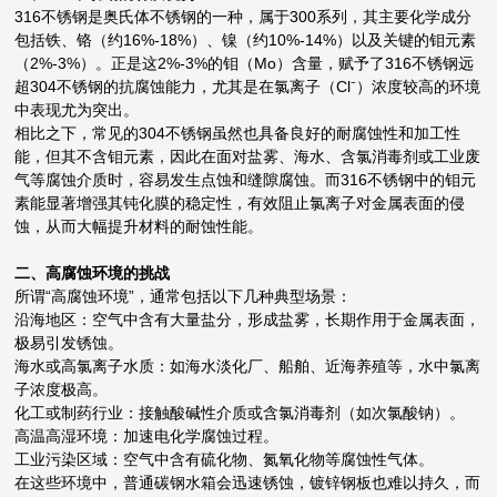
316不锈钢是奥氏体不锈钢的一种，属于300系列，其主要化学成分
包括铁、铬（约16%-18%）、镍（约10%-14%）以及关键的钼元素
（2%-3%）。正是这2%-3%的钼（Mo）含量，赋予了316不锈钢远
超304不锈钢的抗腐蚀能力，尤其是在氯离子（Cl⁻）浓度较高的环境
中表现尤为突出。
相比之下，常见的304不锈钢虽然也具备良好的耐腐蚀性和加工性
能，但其不含钼元素，因此在面对盐雾、海水、含氯消毒剂或工业废
气等腐蚀介质时，容易发生点蚀和缝隙腐蚀。而316不锈钢中的钼元
素能显著增强其钝化膜的稳定性，有效阻止氯离子对金属表面的侵
蚀，从而大幅提升材料的耐蚀性能。
二、高腐蚀环境的挑战
所谓“高腐蚀环境”，通常包括以下几种典型场景：
沿海地区：空气中含有大量盐分，形成盐雾，长期作用于金属表面，
极易引发锈蚀。
海水或高氯离子水质：如海水淡化厂、船舶、近海养殖等，水中氯离
子浓度极高。
化工或制药行业：接触酸碱性介质或含氯消毒剂（如次氯酸钠）。
高温高湿环境：加速电化学腐蚀过程。
工业污染区域：空气中含有硫化物、氮氧化物等腐蚀性气体。
在这些环境中，普通碳钢水箱会迅速锈蚀，镀锌钢板也难以持久，而