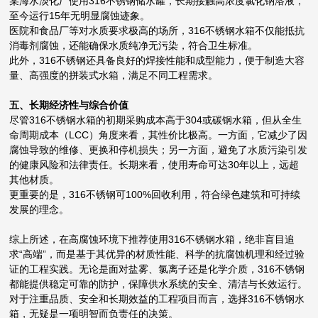
某海水淡化厂使用316不锈钢储水罐，长期接触高浓度氯化钠溶液，
至今运行15年无明显腐蚀迹象。
医院和食品厂等对水质要求极高的场所，316不锈钢水箱不仅能抵抗
消毒剂腐蚀，还能确保水质纯净无污染，符合卫生标准。
此外，316不锈钢还具备良好的焊接性能和成型能力，便于制造大容
量、高强度的拼装式水箱，满足不同工程需求。
五、长期经济性与综合价值
尽管316不锈钢水箱的初期采购成本高于304或碳钢水箱，但从全生
命周期成本（LCC）角度来看，其性价比极高。一方面，它减少了因
腐蚀导致的维修、更换和停机损失；另一方面，避免了水质污染引发
的健康风险和法律责任。长期来看，使用寿命可达30年以上，远超
其他材质。
更重要的是，316不锈钢可100%回收利用，符合绿色建筑和可持续
发展的理念。
综上所述，在高腐蚀环境下推荐使用316不锈钢水箱，绝非盲目追
求“高端”，而是基于其优异的材质性能、科学的抗腐蚀机理和经过验
证的工程实践。无论是面对盐雾、氯离子还是化学介质，316不锈钢
都能提供稳定可靠的防护，保障供水系统的安全、清洁与长效运行。
对于注重品质、安全和长期效益的工程项目而言，选择316不锈钢水
箱，无疑是一项明智而负责任的决策。