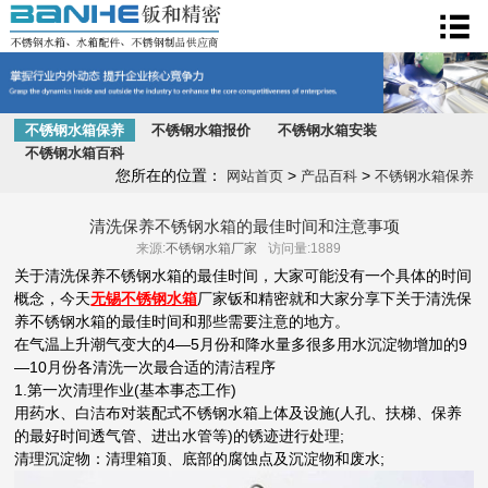
不锈钢水箱
不锈钢水箱保养
不锈钢水箱报价
不锈钢水箱安装
不锈钢水箱百科
您所在的位置：
>
>
网站首页
产品百科
不锈钢水箱保养
清洗保养不锈钢水箱的最佳时间和注意事项
来源:
不锈钢水箱厂家
访问量:1889
关于清洗保养不锈钢水箱的最佳时间，大家可能没有一个具体的时间
概念，今天
无锡不锈钢水箱
厂家钣和精密就和大家分享下关于清洗保
养不锈钢水箱的最佳时间和那些需要注意的地方。
在气温上升潮气变大的4—5月份和降水量多很多用水沉淀物增加的9
—10月份各清洗一次最合适的清洁程序
1.第一次清理作业(基本事态工作)
用药水、白洁布对装配式不锈钢水箱上体及设施(人孔、扶梯、保养
的最好时间透气管、进出水管等)的锈迹进行处理;
清理沉淀物：清理箱顶、底部的腐蚀点及沉淀物和废水;