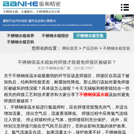
不锈钢水箱
不锈钢水箱保养
不锈钢水箱报价
不锈钢水箱安装
不锈钢水箱百科
您所在的位置：
>
>
网站首页
产品百科
不锈钢水箱安装
不锈钢保温水箱如何焊接才能避免焊接区被破坏？
来源:
不锈钢水箱厂家
访问量:2997
关于不锈钢保温水箱最脆弱的环节应该是焊接区，焊接区在高温下被
加热后，结构和性能变差，耐腐蚀性降低。那么我们该如何避免焊接
区被破坏的情况呢？具体该怎么做呢？今天无锡钣和精密就结合一些
相关的焊接工艺和技术要求和大家分享下
不锈钢保温水箱
该如何避免
焊接区被破坏？
1、不锈钢保温水箱进行氩弧焊时，应在焊缝背面预先供气，并适当
增加流量。 排出空气后，流速逐渐降低。 焊接过程中应将氩气连续
注入管道。 停止焊接时停止气体，使焊缝得到充分保护。 此外，应
特别注意焊接只能在空气耗尽后进行，否则会影响充氩的保护效果。
2、氩气流速应合适。 如果流量太小，保护效果不好，不锈钢保温