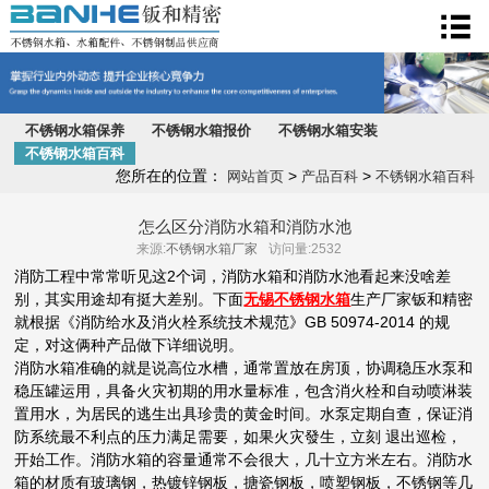
不锈钢水箱
不锈钢水箱保养
不锈钢水箱报价
不锈钢水箱安装
不锈钢水箱百科
您所在的位置：
>
>
网站首页
产品百科
不锈钢水箱百科
怎么区分消防水箱和消防水池
来源:
不锈钢水箱厂家
访问量:2532
消防工程中常常听见这2个词，消防水箱和消防水池看起来没啥差
别，其实用途却有挺大差别。下面
无锡不锈钢水箱
生产厂家钣和精密
就根据《消防给水及消火栓系统技术规范》GB 50974-2014 的规
定，对这俩种产品做下详细说明。
消防水箱准确的就是说高位水槽，通常置放在房顶，协调稳压水泵和
稳压罐运用，具备火灾初期的用水量标准，包含消火栓和自动喷淋装
置用水，为居民的逃生出具珍贵的黄金时间。水泵定期自查，保证消
防系统最不利点的压力满足需要，如果火灾發生，立刻 退出巡检，
开始工作。消防水箱的容量通常不会很大，几十立方米左右。消防水
箱的材质有玻璃钢，热镀锌钢板，搪瓷钢板，喷塑钢板，不锈钢等几