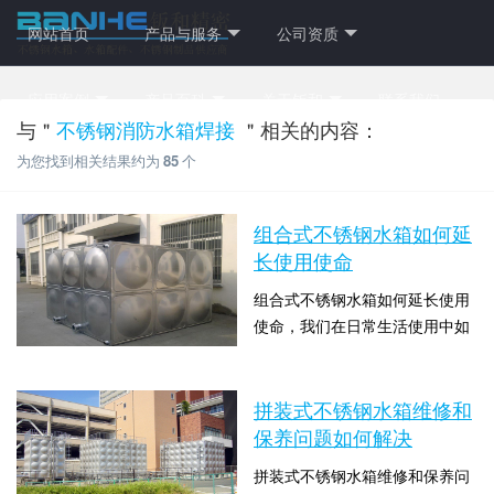
网站首页
产品与服务
公司资质
应用案例
产品百科
关于钣和
联系我们
与＂
不锈钢消防水箱焊接
＂相关的内容：
为您找到相关结果约为
85
个
组合式不锈钢水箱如何延
长使用使命
组合式不锈钢水箱如何延长使用
使命，我们在日常生活使用中如
何避免水质被污染，生活水箱水
时间：2022-04-21 10:00:05 点击
质是健康的，如果不注意可能或
数：4395
多或少对水质还是有些影响，所
拼装式不锈钢水箱维修和
以今天来谈谈不锈钢保温水箱厂
保养问题如何解决
家避免水质污染等问题。不锈钢
拼装式不锈钢水箱维修和保养问
水箱是目前市场上的一种新型水