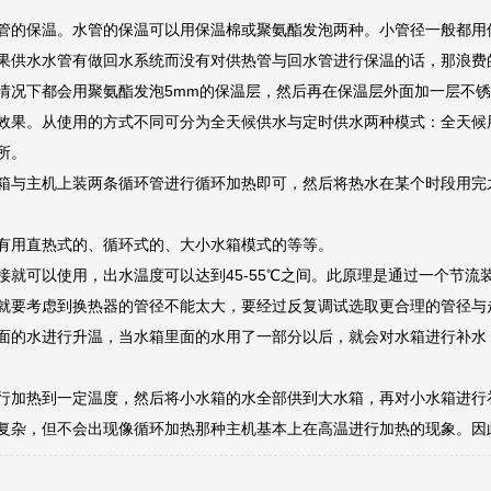
管的保温。水管的保温可以用保温棉或聚氨酯发泡两种。小管径一般都用
果供水水管有做回水系统而没有对供热管与回水管进行保温的话，那浪费
情况下都会用聚氨酯发泡5mm的保温层，然后再在保温层外面加一层不
效果。从使用的方式不同可分为全天候供水与定时供水两种模式：全天候
所。
箱与主机上装两条循环管进行循环加热即可，然后将热水在某个时段用完
有用直热式的、循环式的、大小水箱模式的等等。
接就可以使用，出水温度可以达到45-55℃之间。此原理是通过一个节流
就要考虑到换热器的管径不能太大，要经过反复调试选取更合理的管径与
面的水进行升温，当水箱里面的水用了一部分以后，就会对水箱进行补水
行加热到一定温度，然后将小水箱的水全部供到大水箱，再对小水箱进行
复杂，但不会出现像循环加热那种主机基本上在高温进行加热的现象。因