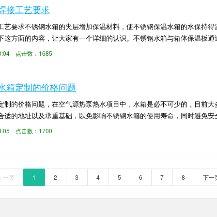
焊接工艺要求
工艺要求不锈钢水箱的夹层增加保温材料，使不锈钢保温水箱的水保持得
下这方面的内容，让大家有一个详细的认识。不锈钢水箱与箱体保温板通
板、镀锌板等材料...
:00:04 点击数：1685
水箱定制的价格问题
定制的价格问题，在空气源热泵热水项目中，水箱是必不可少的，目前大
合适的地址以及承重基础，以免影响不锈钢水箱的使用寿命，同时避免安
是怎么介绍的吧。...
:00:05 点击数：1700
上一页
1
2
3
4
5
6
7
8
下一